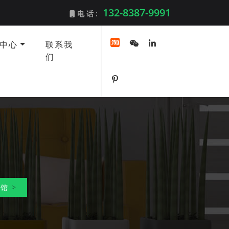
132-8387-9991
电 话 :
中心
联系我
们
物馆
>