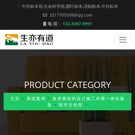
中药标本馆,
生命科学馆,
腊叶标本,
浸制标本,
中药标本
3317705099@qq.com
电 话 :
132-8387-9991
PRODUCT CATEGORY
主页
>
展馆案例
>
各类展馆的设计施工布展一体化服
务
>
医学文化馆
>