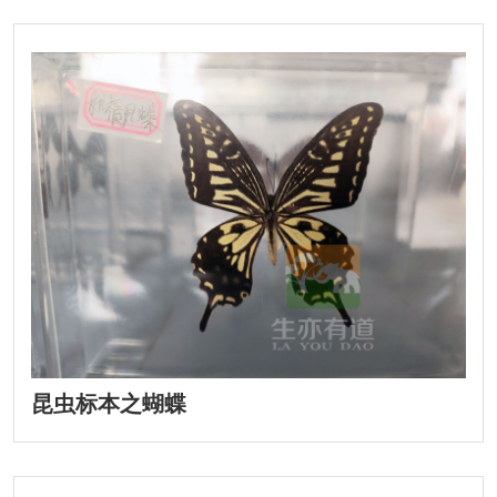
昆虫标本之蝴蝶