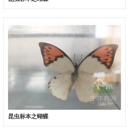
昆虫标本之蝴蝶