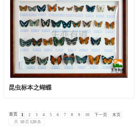
昆虫标本之蝴蝶
首页
1
2
3
4
5
6
7
8
9
10
下一页
末页
共
10
页
120
条