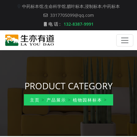
中药标本馆,
生命科学馆,
腊叶标本,
浸制标本,
中药标本
3317705099@qq.com
电 话 :
132-8387-9991
PRODUCT CATEGORY
主页
>
产品展示
>
植物园林标本
>