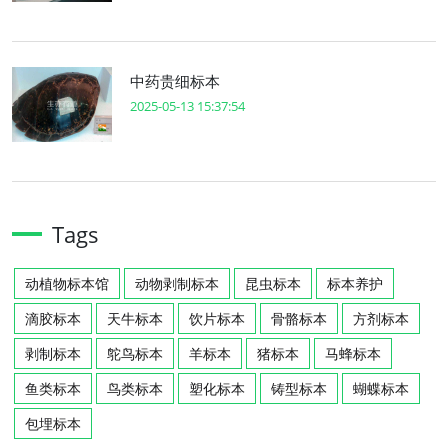
中药贵细标本
2025-05-13 15:37:54
Tags
动植物标本馆
动物剥制标本
昆虫标本
标本养护
滴胶标本
天牛标本
饮片标本
骨骼标本
方剂标本
剥制标本
鸵鸟标本
羊标本
猪标本
马蜂标本
鱼类标本
鸟类标本
塑化标本
铸型标本
蝴蝶标本
包埋标本