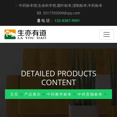
中药标本馆,
生命科学馆,
腊叶标本,
浸制标本,
中药标本
3317705099@qq.com
电 话 :
132-8387-9991
DETAILED PRODUCTS
CONTENT
主页
>
产品展示
>
中药教学标本
>
中药贵细标本
>