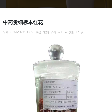
中药贵细标本红花
2024-11-21 17:05
未知
admin
173次
时间:
来源:
作者:
点击: