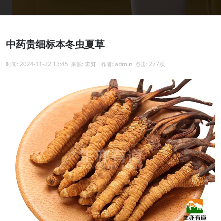
中药贵细标本冬虫夏草
2024-11-22 13:45
未知
admin
277次
时间:
来源:
作者:
点击: