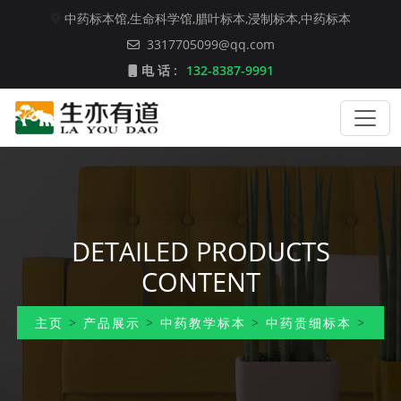
中药标本馆,
生命科学馆,
腊叶标本,
浸制标本,
中药标本
3317705099@qq.com
电 话 :
132-8387-9991
DETAILED PRODUCTS
CONTENT
主页
>
产品展示
>
中药教学标本
>
中药贵细标本
>