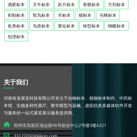
滴胶标本
天牛标本
饮片标本
骨骼标本
方剂标本
剥制标本
鸵鸟标本
羊标本
猪标本
马蜂标本
鱼类标本
鸟类标本
塑化标本
铸型标本
蝴蝶标本
包埋标本
关于我们
河南有道展览科技有限公司专注于动物标本、植物标本制作、中药标
本馆、生物多样性展厅、教学模型与器械、虚拟仿真多媒体软件开发
与服务的一站式展览展示服务提供商。
郑州市高新区瑞达路96号创业中心2号楼3楼A321
3317705099@qq.com