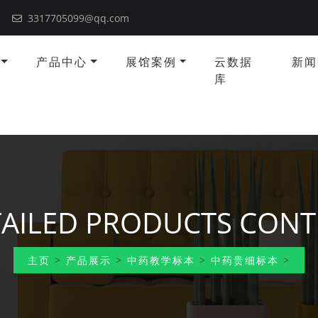
本
3317705099@qq.com
产品中心
展馆案例
云数据
新闻
库
AILED PRODUCTS CON
主页
>
产品展示
>
中药教学标本
>
中药贵细标本
>