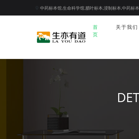
中药标本馆,
生命科学馆,
腊叶标本,
浸制标本,
中药标
首
关于我们
页
DET