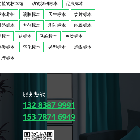
动植物标本馆
动物剥制标本
昆虫标本
标本养护
滴胶标本
天牛标本
饮片标本
骨骼标本
方剂标本
剥制标本
鸵鸟标本
羊标本
猪标本
马蜂标本
鱼类标本
鸟类标本
塑化标本
铸型标本
蝴蝶标本
包埋标本
服务热线
132 8387 9991
153 7874 6949