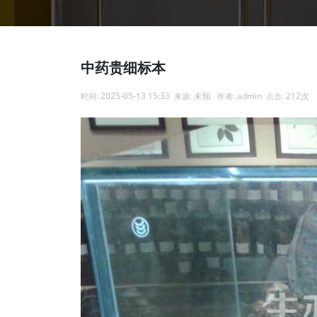
中药贵细标本
2025-05-13 15:33
未知
admin
212次
时间:
来源:
作者:
点击: