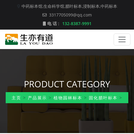
中药标本馆,
生命科学馆,
腊叶标本,
浸制标本,
中药标本
3317705099@qq.com
电 话 :
132-8387-9991
PRODUCT CATEGORY
主页
>
产品展示
>
植物园林标本
>
固化腊叶标本
>