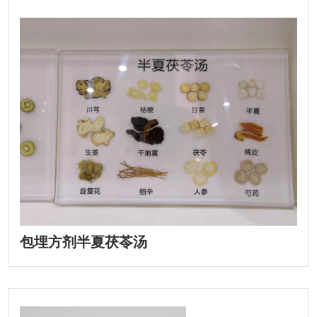
包埋方剂半夏茯苓汤