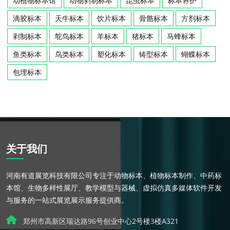
动植物标本馆
动物剥制标本
昆虫标本
标本养护
滴胶标本
天牛标本
饮片标本
骨骼标本
方剂标本
剥制标本
鸵鸟标本
羊标本
猪标本
马蜂标本
鱼类标本
鸟类标本
塑化标本
铸型标本
蝴蝶标本
包埋标本
关于我们
河南有道展览科技有限公司专注于动物标本、植物标本制作、中药标
本馆、生物多样性展厅、教学模型与器械、虚拟仿真多媒体软件开发
与服务的一站式展览展示服务提供商。
郑州市高新区瑞达路96号创业中心2号楼3楼A321