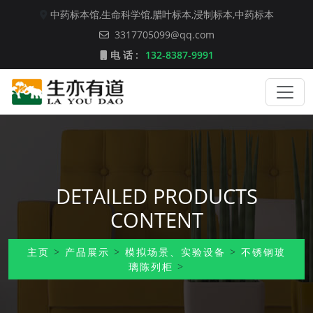
中药标本馆,
生命科学馆,
腊叶标本,
浸制标本,
中药标本
3317705099@qq.com
电 话 :
132-8387-9991
DETAILED PRODUCTS
CONTENT
主页
>
产品展示
>
模拟场景、实验设备
>
不锈钢玻
璃陈列柜
>