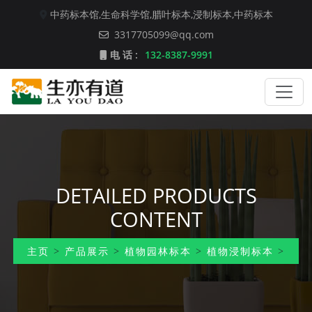
中药标本馆,
生命科学馆,
腊叶标本,
浸制标本,
中药标本
3317705099@qq.com
电 话 :
132-8387-9991
DETAILED PRODUCTS
CONTENT
主页
>
产品展示
>
植物园林标本
>
植物浸制标本
>