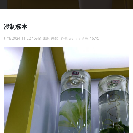
浸制标本
2024-11-22 15:43
未知
admin
167次
时间:
来源:
作者:
点击: