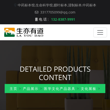
中药标本馆,
生命科学馆,
腊叶标本,
浸制标本,
中药标本
3317705099@qq.com
电 话 :
132-8387-9991
DETAILED PRODUCTS
CONTENT
主页
>
产品展示
>
医学文化产品器具
>
文化展板
>