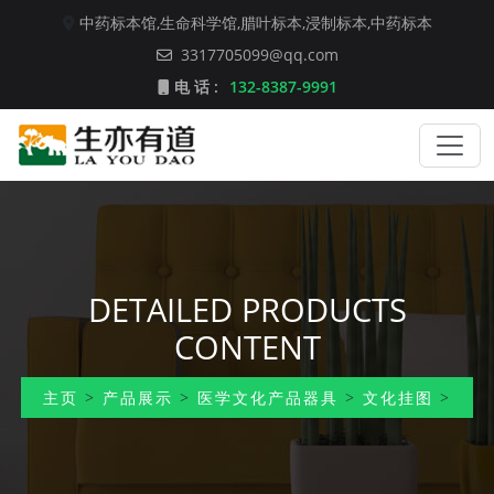
中药标本馆,
生命科学馆,
腊叶标本,
浸制标本,
中药标本
3317705099@qq.com
电 话 :
132-8387-9991
DETAILED PRODUCTS
CONTENT
主页
>
产品展示
>
医学文化产品器具
>
文化挂图
>