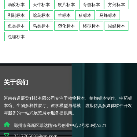
滴胶标本
天牛标本
饮片标本
骨骼标本
方剂标本
剥制标本
鸵鸟标本
羊标本
猪标本
马蜂标本
鱼类标本
鸟类标本
塑化标本
铸型标本
蝴蝶标本
包埋标本
关于我们
河南有道展览科技有限公司专注于动物标本、植物标本制作、中药标
本馆、生物多样性展厅、教学模型与器械、虚拟仿真多媒体软件开发
与服务的一站式展览展示服务提供商。
郑州市高新区瑞达路96号创业中心2号楼3楼A321
3317705099@qq.com