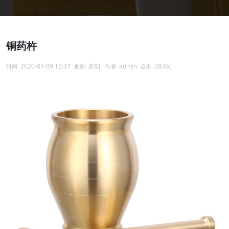
铜药杵
2020-07-09 15:37
未知
admin
383次
时间:
来源:
作者:
点击: