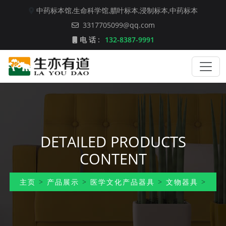
中药标本馆,
生命科学馆,
腊叶标本,
浸制标本,
中药标本
3317705099@qq.com
电 话 :
132-8387-9991
DETAILED PRODUCTS
CONTENT
主页
>
产品展示
>
医学文化产品器具
>
文物器具
>