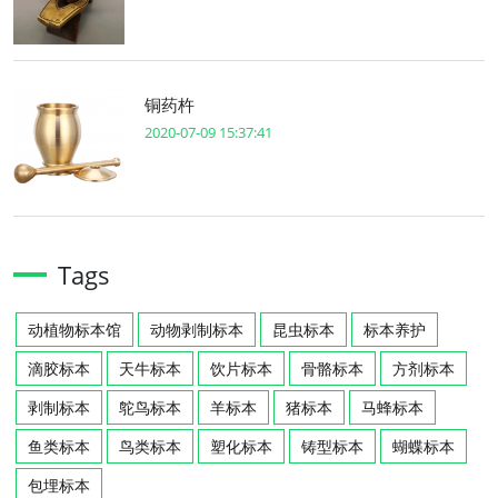
铜药杵
2020-07-09 15:37:41
Tags
动植物标本馆
动物剥制标本
昆虫标本
标本养护
滴胶标本
天牛标本
饮片标本
骨骼标本
方剂标本
剥制标本
鸵鸟标本
羊标本
猪标本
马蜂标本
鱼类标本
鸟类标本
塑化标本
铸型标本
蝴蝶标本
包埋标本