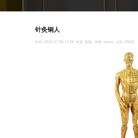
针灸铜人
2020-07-09 15:38
未知
admin
450次
时间:
来源:
作者:
点击: