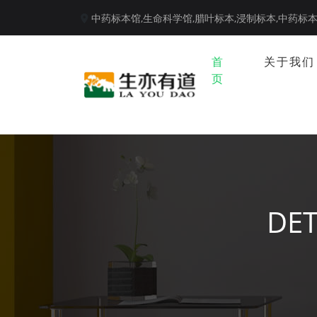
中药标本馆,
生命科学馆,
腊叶标本,
浸制标本,
中药标
首
关于我们
页
DET