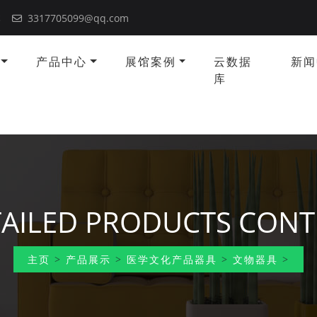
本
3317705099@qq.com
产品中心
展馆案例
云数据
新闻
库
AILED PRODUCTS CON
主页
>
产品展示
>
医学文化产品器具
>
文物器具
>