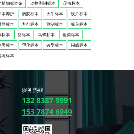
动植物标本馆
动物剥制标本
昆虫标本
标本养护
滴胶标本
天牛标本
饮片标本
骨骼标本
方剂标本
剥制标本
鸵鸟标本
羊标本
猪标本
马蜂标本
鱼类标本
鸟类标本
塑化标本
铸型标本
蝴蝶标本
包埋标本
服务热线
132 8387 9991
153 7874 6949